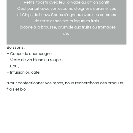
Petits-toasts avec leur olivade au citron confit
Oeuf parfait avec son espuma d'oignons caramélisés
et Chips de Lonzu Souris d'agneau avec ses pommes
de terre et ses petits légumes frais
Fiadone à la brousse, crumble aux fruits ou fromages
d'ici
Boissons :
– Coupe de champagne ;
LE VÉGÉTARIEN
– Verre de vin blanc ou rouge ;
– Eau ;
Apéritif, entrée, plat, dessert :
– Infusion ou café.
Petit-toast avec son olivade au citron confit
Salade fine aux pignons toastés, et sa vinaigrette à
*Pour confectionner vos repas, nous recherchons des produits
l’huile d’olive
frais et bio .
Crumble aux tomates fraiches et sauce pesto avec
ses pommes de terre au four et herbe du maquis
Fiadone à la brousse, Crumble aux fruits ou Assiette
de Fromage du Venacais : Tomme Corse, Casgiu
fattu, Casgiu frescu