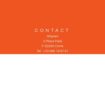
CONTACT
Altipiani
2 Place Paoli
F-20250 Corte
Tel : +33 686 16 67 91
Tel : +33 960 37 08 42
info@altipiani.fr
Mentions légales, Vie privée & cookies
Plan du site
Agence de voyage Corse
Canyon en Corse
© 2026 CORSE-VERTICALE-ALTIPIANI Tous droits réservés