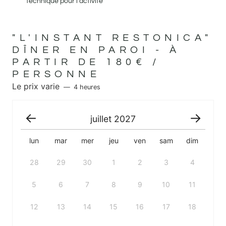
technique pour l’activité
"L'INSTANT RESTONICA"
DÎNER EN PAROI - À
PARTIR DE 180€ /
PERSONNE
Le prix varie
4 heures
juillet
2027
lun
mar
mer
jeu
ven
sam
dim
28
29
30
1
2
3
4
5
6
7
8
9
10
11
12
13
14
15
16
17
18