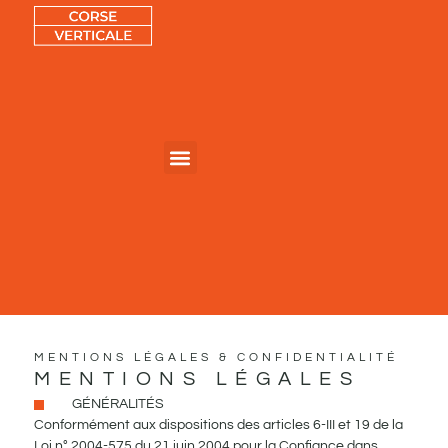
CORSE VERTICALE – ESCALADE, VIA FERRATA & AVENTURES NATURE EN CORSE
MENTIONS LÉGALES & CONFIDENTIALITÉ
MENTIONS LÉGALES
GÉNÉRALITÉS
Conformément aux dispositions des articles 6-III et 19 de la
Loi n° 2004-575 du 21 juin 2004 pour la Confiance dans